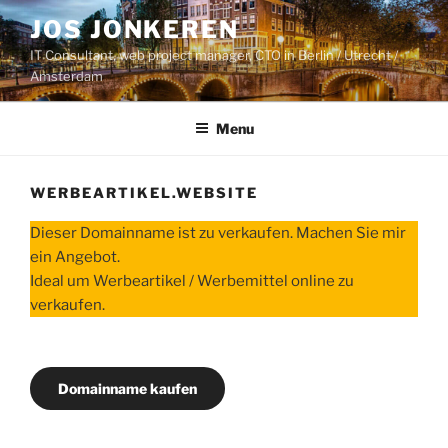
Skip
JOS JONKEREN
to
IT Consultant, web project manager, CTO in Berlin / Utrecht /
content
Amsterdam
Menu
WERBEARTIKEL.WEBSITE
Dieser Domainname ist zu verkaufen. Machen Sie mir
ein Angebot.
Ideal um Werbeartikel / Werbemittel online zu
verkaufen.
Domainname kaufen